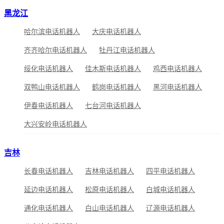
黑龙江
哈尔滨电话机器人
大庆电话机器人
齐齐哈尔电话机器人
牡丹江电话机器人
绥化电话机器人
佳木斯电话机器人
鸡西电话机器人
双鸭山电话机器人
鹤岗电话机器人
黑河电话机器人
伊春电话机器人
七台河电话机器人
大兴安岭电话机器人
吉林
长春电话机器人
吉林电话机器人
四平电话机器人
延边电话机器人
松原电话机器人
白城电话机器人
通化电话机器人
白山电话机器人
辽源电话机器人