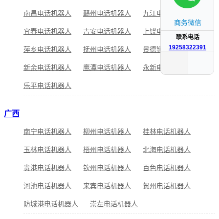
南昌电话机器人
赣州电话机器人
九江电话机器人
商务微信
宜春电话机器人
吉安电话机器人
上饶电话机器人
联系电话
19258322391
萍乡电话机器人
抚州电话机器人
景德镇电话机器人
新余电话机器人
鹰潭电话机器人
永新电话机器人
乐平电话机器人
广西
南宁电话机器人
柳州电话机器人
桂林电话机器人
玉林电话机器人
梧州电话机器人
北海电话机器人
贵港电话机器人
钦州电话机器人
百色电话机器人
河池电话机器人
来宾电话机器人
贺州电话机器人
防城港电话机器人
崇左电话机器人