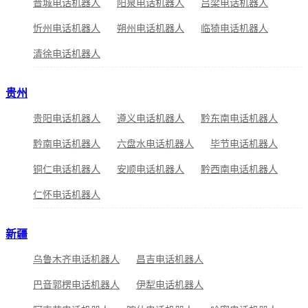
晋城电话机器人
阳泉电话机器人
吕梁电话机器人
忻州电话机器人
朔州电话机器人
临猗电话机器人
清徐电话机器人
贵州
贵阳电话机器人
遵义电话机器人
黔东南电话机器人
黔南电话机器人
六盘水电话机器人
毕节电话机器人
铜仁电话机器人
安顺电话机器人
黔西南电话机器人
仁怀电话机器人
新疆
乌鲁木齐电话机器人
昌吉电话机器人
巴音郭楞电话机器人
伊犁电话机器人