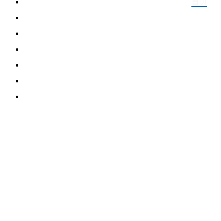
首页
产品
解决方案
服务
案例
动态
关于我们
讯小优电话机器人地
区分站