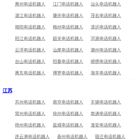
惠州电话机器人
江门电话机器人
汕头电话机器人
湛江电话机器人
肇庆电话机器人
茂名电话机器人
揭阳电话机器人
梅州电话机器人
清远电话机器人
阳江电话机器人
韶关电话机器人
河源电话机器人
云浮电话机器人
汕尾电话机器人
潮州电话机器人
台山电话机器人
阳春电话机器人
顺德电话机器人
惠东电话机器人
博罗电话机器人
海丰电话机器人
江苏
苏州电话机器人
南京电话机器人
无锡电话机器人
常州电话机器人
徐州电话机器人
南通电话机器人
扬州电话机器人
盐城电话机器人
淮安电话机器人
连云港电话机器人
泰州电话机器人
宿迁电话机器人