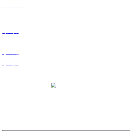
电销防封app
快捷
解决方案
关于我们
地区站点
地区地图
文章地图
微信二维码