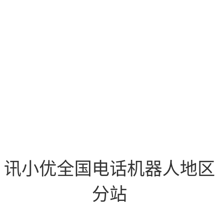
我们的目标是提供全国业内最佳的AI电话机器人
智能营销平台
讯小优全国电话机器人地区
分站