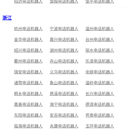
招远电话机器人
邹城电话机器人
邹平电话机器人
浙江
杭州电话机器人
宁波电话机器人
温州电话机器人
金华电话机器人
嘉兴电话机器人
台州电话机器人
绍兴电话机器人
湖州电话机器人
丽水电话机器人
衢州电话机器人
舟山电话机器人
乐清电话机器人
瑞安电话机器人
义乌电话机器人
余姚电话机器人
诸暨电话机器人
象山电话机器人
温岭电话机器人
桐乡电话机器人
慈溪电话机器人
长兴电话机器人
嘉善电话机器人
海宁电话机器人
德清电话机器人
东阳电话机器人
安吉电话机器人
苍南电话机器人
临海电话机器人
永康电话机器人
玉环电话机器人