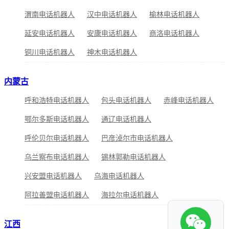
渭南电话机器人
汉中电话机器人
榆林电话机器人
延安电话机器人
安康电话机器人
商洛电话机器人
铜川电话机器人
神木电话机器人
内蒙古
呼和浩特电话机器人
包头电话机器人
赤峰电话机器人
鄂尔多斯电话机器人
通辽电话机器人
呼伦贝尔电话机器人
巴彦淖尔市电话机器人
乌兰察布电话机器人
锡林郭勒电话机器人
兴安盟电话机器人
乌海电话机器人
阿拉善盟电话机器人
海拉尔电话机器人
江西