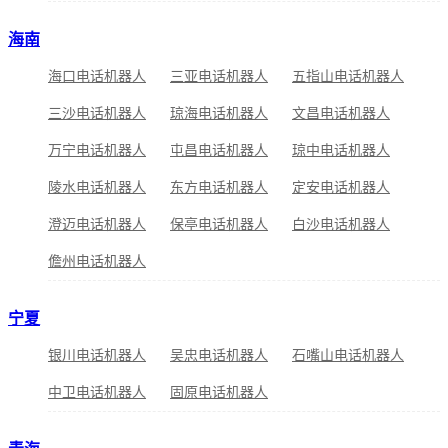
海南
海口电话机器人
三亚电话机器人
五指山电话机器人
三沙电话机器人
琼海电话机器人
文昌电话机器人
万宁电话机器人
屯昌电话机器人
琼中电话机器人
陵水电话机器人
东方电话机器人
定安电话机器人
澄迈电话机器人
保亭电话机器人
白沙电话机器人
儋州电话机器人
宁夏
银川电话机器人
吴忠电话机器人
石嘴山电话机器人
中卫电话机器人
固原电话机器人